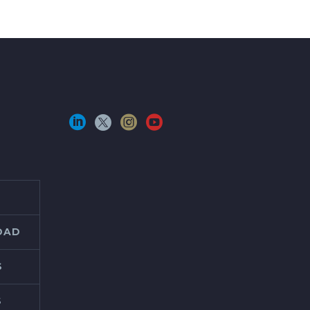
IDAD
S
S