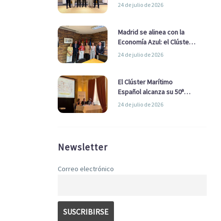
refuerzan su alianza para
24 de julio de 2026
impulsar una estrategia
Nacional de Economía Azul
Madrid se alinea con la
Economía Azul: el Clúster
Marítimo Español y la Real
24 de julio de 2026
Liga Naval avanzan
alianzas con el
Ayuntamiento
El Clúster Marítimo
Español alcanza su 50ª
Asamblea reafirmando su
24 de julio de 2026
liderazgo en la Economía
Azul
Newsletter
Correo electrónico