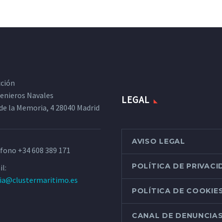
cción
ngenieros Navales
LEGAL
de la Memoria, 4 28040 Madrid
AVISO LEGAL
éfono
+34 608 389 171
POLÍTICA DE PRIVAC
l:
ria@clustermaritimo.es
POLÍTICA DE COOKIE
CANAL DE DENUNCIA