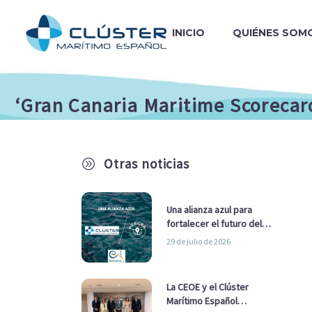
INICIO
QUIÉNES SOM
‘Gran Canaria Maritime Scorecar
Otras noticias
A
Una alianza azul para
fortalecer el futuro del
sector marítimo
29 de julio de 2026
La CEOE y el Clúster
Marítimo Español