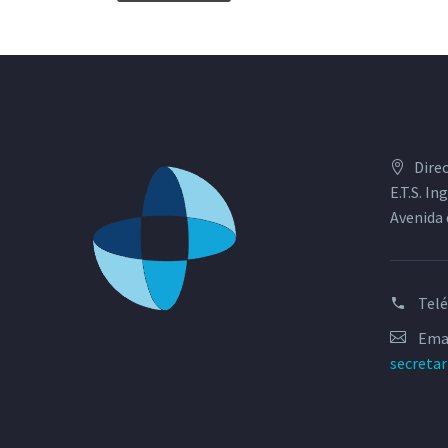
Dire
E.T.S. I
Avenida 
Tel
Emai
secreta