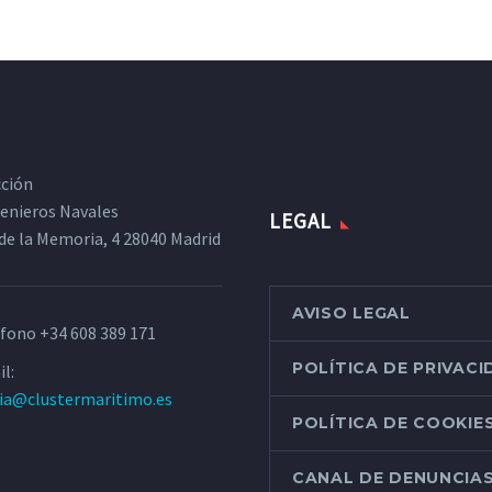
cción
ngenieros Navales
LEGAL
de la Memoria, 4 28040 Madrid
AVISO LEGAL
éfono
+34 608 389 171
POLÍTICA DE PRIVAC
l:
ria@clustermaritimo.es
POLÍTICA DE COOKIE
CANAL DE DENUNCIA