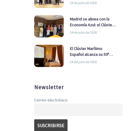
refuerzan su alianza para
24 de julio de 2026
impulsar una estrategia
Nacional de Economía Azul
Madrid se alinea con la
Economía Azul: el Clúster
Marítimo Español y la Real
24 de julio de 2026
Liga Naval avanzan
alianzas con el
Ayuntamiento
El Clúster Marítimo
Español alcanza su 50ª
Asamblea reafirmando su
24 de julio de 2026
liderazgo en la Economía
Azul
Newsletter
Correo electrónico