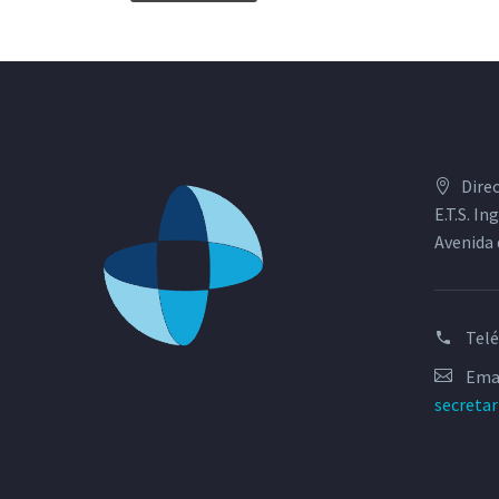
Dire
E.T.S. I
Avenida 
Tel
Emai
secreta