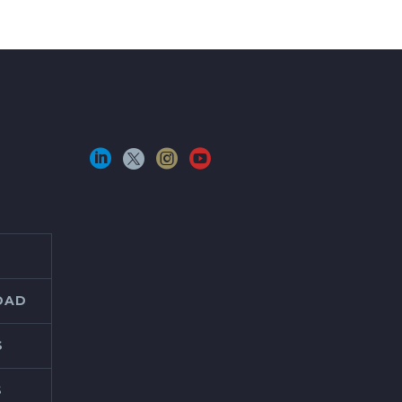
IDAD
S
S