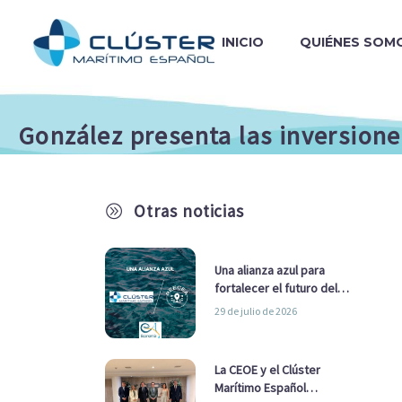
INICIO
QUIÉNES SOM
González presenta las inversione
Otras noticias
A
Una alianza azul para
fortalecer el futuro del
sector marítimo
29 de julio de 2026
La CEOE y el Clúster
Marítimo Español