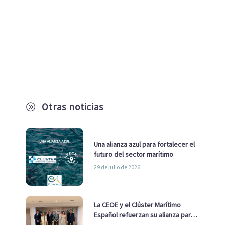
Otras noticias
A
Una alianza azul para fortalecer el
futuro del sector marítimo
29 de julio de 2026
La CEOE y el Clúster Marítimo
Español refuerzan su alianza para
impulsar una estrategia Nacional