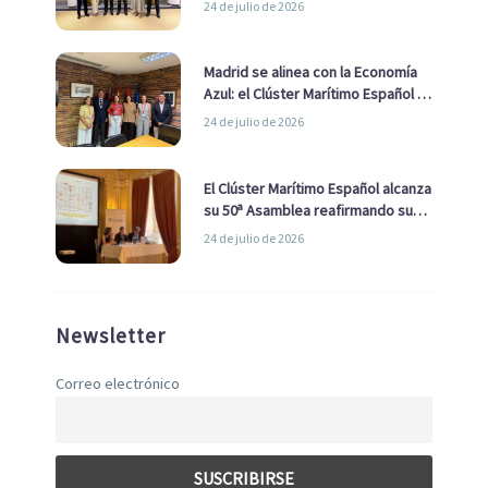
24 de julio de 2026
de Economía Azul
Madrid se alinea con la Economía
Azul: el Clúster Marítimo Español y
la Real Liga Naval avanzan alianzas
24 de julio de 2026
con el Ayuntamiento
El Clúster Marítimo Español alcanza
su 50ª Asamblea reafirmando su
liderazgo en la Economía Azul
24 de julio de 2026
Newsletter
Correo electrónico