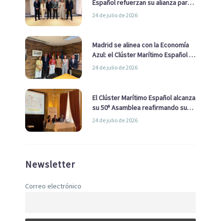
Español refuerzan su alianza para
impulsar una estrategia Nacional
24 de julio de 2026
de Economía Azul
Madrid se alinea con la Economía
Azul: el Clúster Marítimo Español y
la Real Liga Naval avanzan alianzas
24 de julio de 2026
con el Ayuntamiento
El Clúster Marítimo Español alcanza
su 50ª Asamblea reafirmando su
liderazgo en la Economía Azul
24 de julio de 2026
Newsletter
Correo electrónico