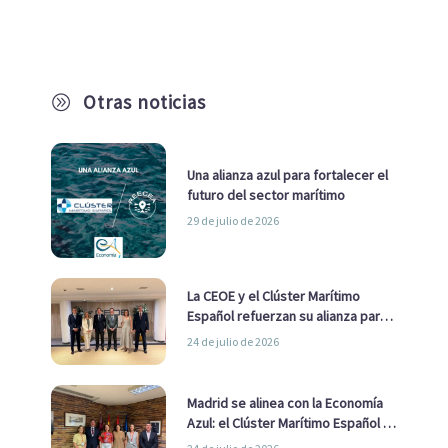
Otras noticias
A
Una alianza azul para fortalecer el
futuro del sector marítimo
29 de julio de 2026
La CEOE y el Clúster Marítimo
Español refuerzan su alianza para
impulsar una estrategia Nacional
24 de julio de 2026
de Economía Azul
Madrid se alinea con la Economía
Azul: el Clúster Marítimo Español y
la Real Liga Naval avanzan alianzas