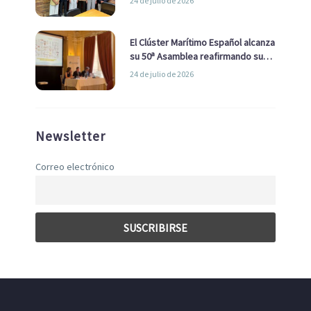
24 de julio de 2026
con el Ayuntamiento
El Clúster Marítimo Español alcanza
su 50ª Asamblea reafirmando su
liderazgo en la Economía Azul
24 de julio de 2026
Newsletter
Correo electrónico