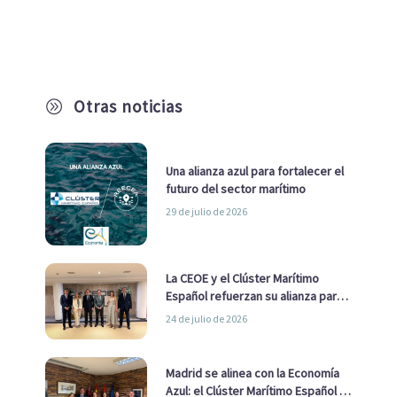
Otras noticias
A
Una alianza azul para fortalecer el
futuro del sector marítimo
29 de julio de 2026
La CEOE y el Clúster Marítimo
Español refuerzan su alianza para
impulsar una estrategia Nacional
24 de julio de 2026
de Economía Azul
Madrid se alinea con la Economía
Azul: el Clúster Marítimo Español y