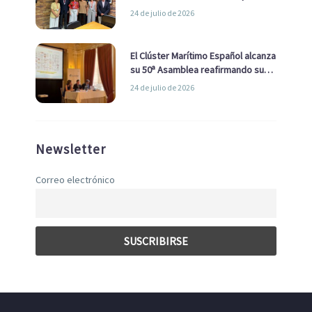
la Real Liga Naval avanzan alianzas
24 de julio de 2026
con el Ayuntamiento
El Clúster Marítimo Español alcanza
su 50ª Asamblea reafirmando su
liderazgo en la Economía Azul
24 de julio de 2026
Newsletter
Correo electrónico