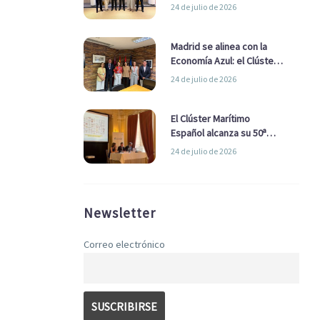
refuerzan su alianza para
24 de julio de 2026
impulsar una estrategia
Nacional de Economía Azul
Madrid se alinea con la
Economía Azul: el Clúster
Marítimo Español y la Real
24 de julio de 2026
Liga Naval avanzan
alianzas con el
Ayuntamiento
El Clúster Marítimo
Español alcanza su 50ª
Asamblea reafirmando su
24 de julio de 2026
liderazgo en la Economía
Azul
Newsletter
Correo electrónico