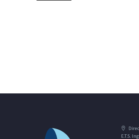
Dire
E.T.S. I