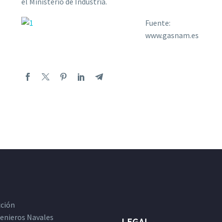
el Ministerio de Industria.
Fuente:
www.gasnam.es
cción
ngenieros Navales
LEGAL