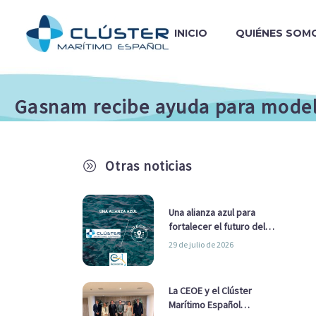
INICIO
QUIÉNES SOM
Gasnam recibe ayuda para modeli
Otras noticias
A
Una alianza azul para
fortalecer el futuro del
sector marítimo
29 de julio de 2026
La CEOE y el Clúster
Marítimo Español