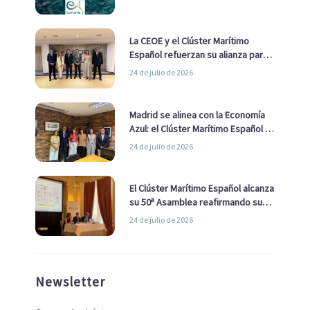
La CEOE y el Clúster Marítimo
Español refuerzan su alianza para
impulsar una estrategia Nacional
24 de julio de 2026
de Economía Azul
Madrid se alinea con la Economía
Azul: el Clúster Marítimo Español y
la Real Liga Naval avanzan alianzas
24 de julio de 2026
con el Ayuntamiento
El Clúster Marítimo Español alcanza
su 50ª Asamblea reafirmando su
liderazgo en la Economía Azul
24 de julio de 2026
Newsletter