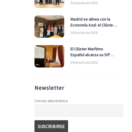
refuerzan su alianza para
24 de julio de 2026
impulsar una estrategia
Nacional de Economía Azul
Madrid se alinea con la
Economía Azul: el Clúster
Marítimo Español y la Real
24 de julio de 2026
Liga Naval avanzan
alianzas con el
Ayuntamiento
El Clúster Marítimo
Español alcanza su 50ª
Asamblea reafirmando su
24 de julio de 2026
liderazgo en la Economía
Azul
Newsletter
Correo electrónico