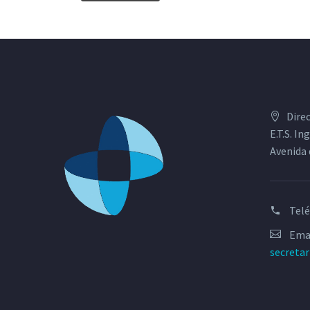
Dire
E.T.S. I
Avenida 
Tel
Emai
secreta