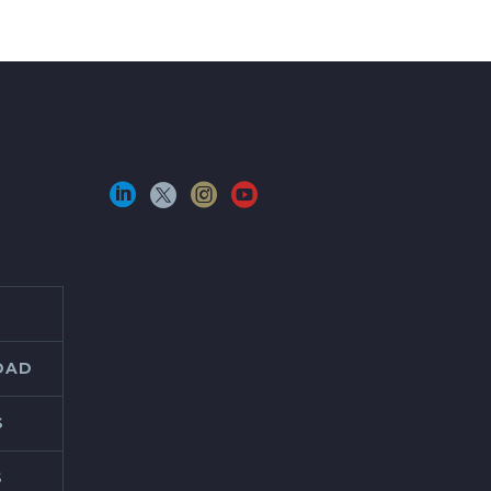
IDAD
S
S