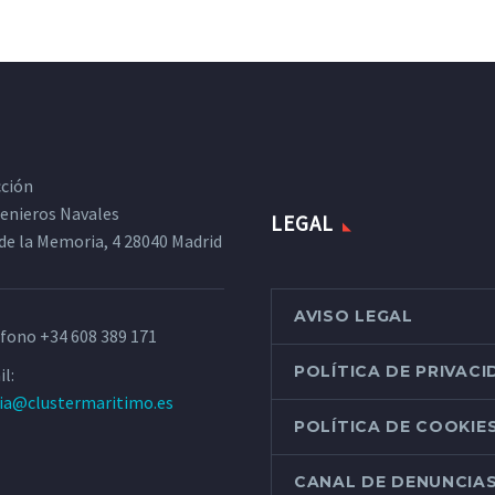
cción
ngenieros Navales
LEGAL
de la Memoria, 4 28040 Madrid
AVISO LEGAL
éfono
+34 608 389 171
POLÍTICA DE PRIVAC
l:
ria@clustermaritimo.es
POLÍTICA DE COOKIE
CANAL DE DENUNCIA