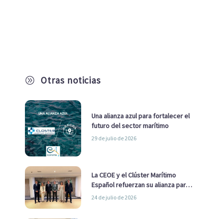
Otras noticias
A
Una alianza azul para fortalecer el
futuro del sector marítimo
29 de julio de 2026
La CEOE y el Clúster Marítimo
Español refuerzan su alianza para
impulsar una estrategia Nacional
24 de julio de 2026
de Economía Azul