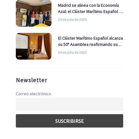
Madrid se alinea con la Economía
Azul: el Clúster Marítimo Español y
la Real Liga Naval avanzan alianzas
24 de julio de 2026
con el Ayuntamiento
El Clúster Marítimo Español alcanza
su 50ª Asamblea reafirmando su
liderazgo en la Economía Azul
24 de julio de 2026
Newsletter
Correo electrónico