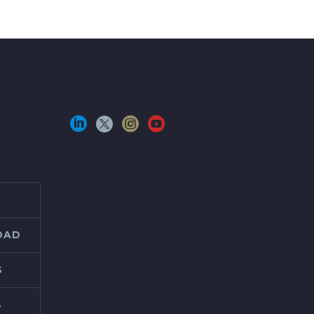
IDAD
S
S