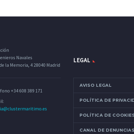
cción
ngenieros Navales
LEGAL
de la Memoria, 4 28040 Madrid
AVISO LEGAL
éfono
+34 608 389 171
POLÍTICA DE PRIVAC
l:
ria@clustermaritimo.es
POLÍTICA DE COOKIE
CANAL DE DENUNCIA