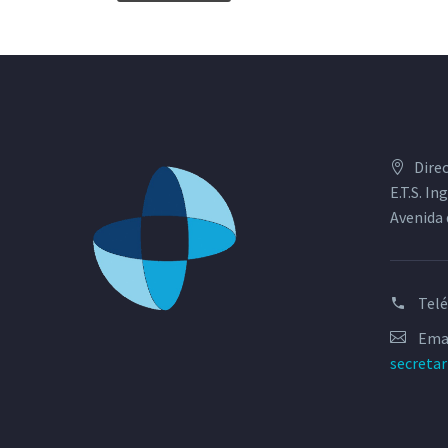
Dire
E.T.S. I
Avenida 
Tel
Emai
secreta