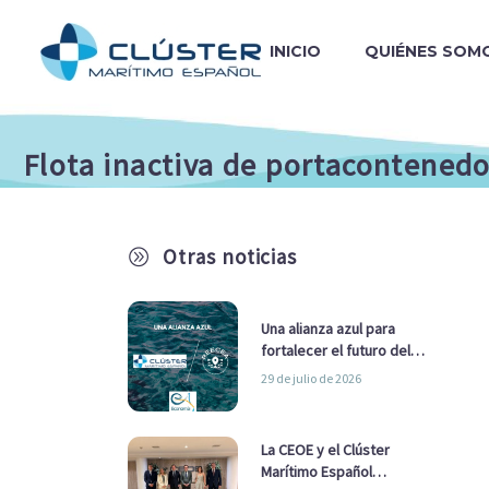
INICIO
QUIÉNES SOM
Flota inactiva de portacontenedo
Otras noticias
A
Una alianza azul para
fortalecer el futuro del
sector marítimo
29 de julio de 2026
La CEOE y el Clúster
Marítimo Español