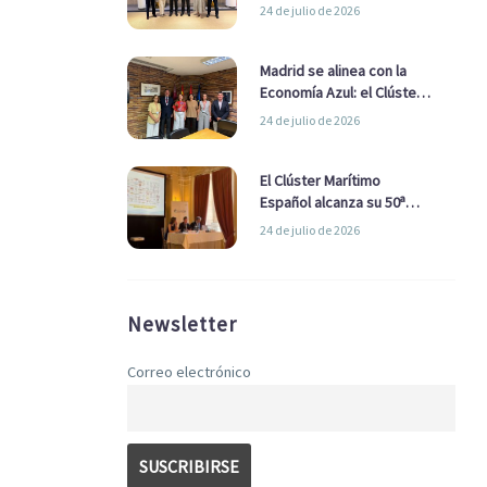
refuerzan su alianza para
24 de julio de 2026
impulsar una estrategia
Nacional de Economía Azul
Madrid se alinea con la
Economía Azul: el Clúster
Marítimo Español y la Real
24 de julio de 2026
Liga Naval avanzan
alianzas con el
Ayuntamiento
El Clúster Marítimo
Español alcanza su 50ª
Asamblea reafirmando su
24 de julio de 2026
liderazgo en la Economía
Azul
Newsletter
Correo electrónico