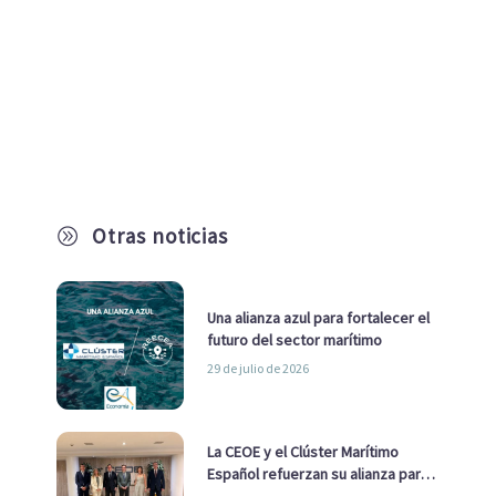
Otras noticias
A
Una alianza azul para fortalecer el
futuro del sector marítimo
29 de julio de 2026
La CEOE y el Clúster Marítimo
Español refuerzan su alianza para
impulsar una estrategia Nacional