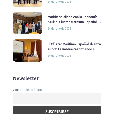
24 de julio de 2026
de Economía Azul
Madrid se alinea con la Economía
Azul: el Clúster Marítimo Español y
la Real Liga Naval avanzan alianzas
24 de julio de 2026
con el Ayuntamiento
El Clúster Marítimo Español alcanza
su 50ª Asamblea reafirmando su
liderazgo en la Economía Azul
24 de julio de 2026
Newsletter
Correo electrónico