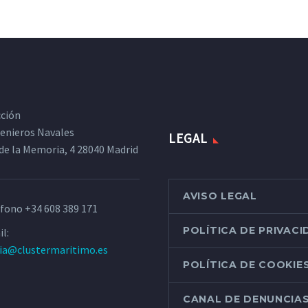
cción
ngenieros Navales
LEGAL
de la Memoria, 4 28040 Madrid
AVISO LEGAL
éfono
+34 608 389 171
POLÍTICA DE PRIVAC
l:
ria@clustermaritimo.es
POLÍTICA DE COOKIE
CANAL DE DENUNCIA