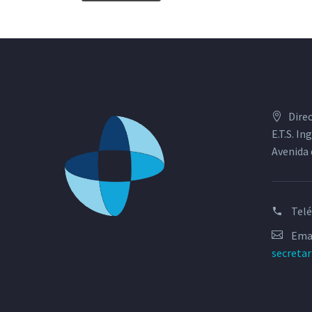
Dire
E.T.S. I
Avenida 
Tel
Emai
secreta