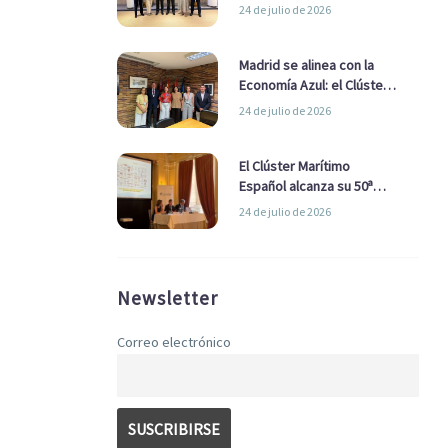
refuerzan su alianza para
24 de julio de 2026
impulsar una estrategia
Nacional de Economía Azul
Madrid se alinea con la
Economía Azul: el Clúster
Marítimo Español y la Real
24 de julio de 2026
Liga Naval avanzan
alianzas con el
Ayuntamiento
El Clúster Marítimo
Español alcanza su 50ª
Asamblea reafirmando su
24 de julio de 2026
liderazgo en la Economía
Azul
Newsletter
Correo electrónico