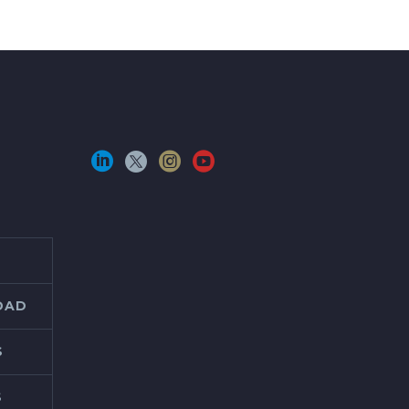
IDAD
S
S