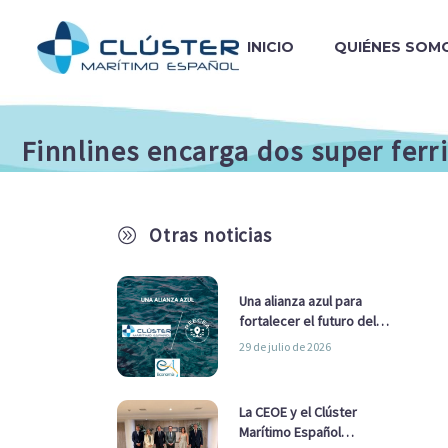
INICIO
QUIÉNES SOM
Finnlines encarga dos super ferr
Otras noticias
A
Una alianza azul para
fortalecer el futuro del
sector marítimo
29 de julio de 2026
La CEOE y el Clúster
Marítimo Español