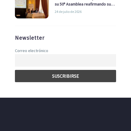
su 50ª Asamblea reafirmando su
liderazgo en la Economía Azul
24 de julio de 2026
Newsletter
Correo electrónico