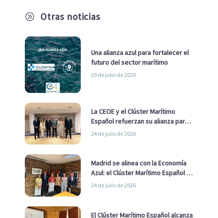
Otras noticias
A
Una alianza azul para fortalecer el
futuro del sector marítimo
29 de julio de 2026
La CEOE y el Clúster Marítimo
Español refuerzan su alianza para
impulsar una estrategia Nacional
24 de julio de 2026
de Economía Azul
Madrid se alinea con la Economía
Azul: el Clúster Marítimo Español y
la Real Liga Naval avanzan alianzas
24 de julio de 2026
con el Ayuntamiento
El Clúster Marítimo Español alcanza