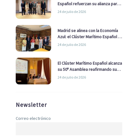
Español refuerzan su alianza para
impulsar una estrategia Nacional
24 de julio de 2026
de Economía Azul
Madrid se alinea con la Economía
Azul: el Clúster Marítimo Español y
la Real Liga Naval avanzan alianzas
24 de julio de 2026
con el Ayuntamiento
El Clúster Marítimo Español alcanza
su 50ª Asamblea reafirmando su
liderazgo en la Economía Azul
24 de julio de 2026
Newsletter
Correo electrónico