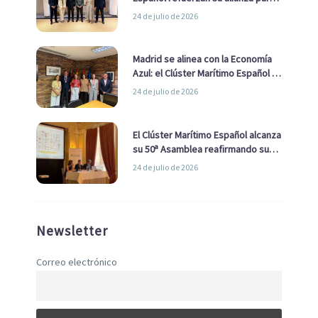
impulsar una estrategia Nacional
24 de julio de 2026
de Economía Azul
Madrid se alinea con la Economía
Azul: el Clúster Marítimo Español y
la Real Liga Naval avanzan alianzas
24 de julio de 2026
con el Ayuntamiento
El Clúster Marítimo Español alcanza
su 50ª Asamblea reafirmando su
liderazgo en la Economía Azul
24 de julio de 2026
Newsletter
Correo electrónico