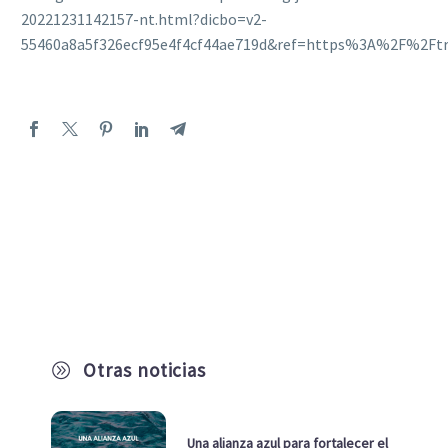
20221231142157-nt.html?dicbo=v2-
55460a8a5f326ecf95e4f4cf44ae719d&ref=https%3A%2F%2Ftra
Otras noticias
A
Una alianza azul para fortalecer el