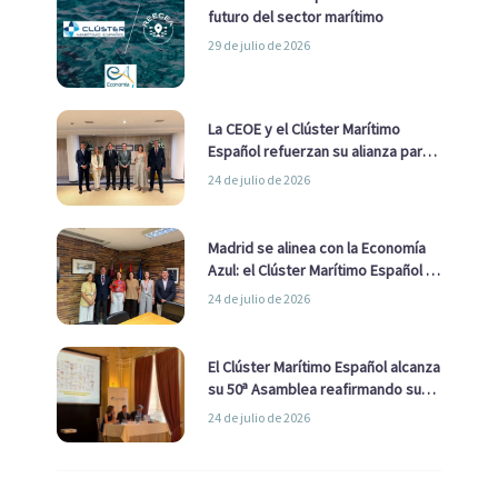
futuro del sector marítimo
29 de julio de 2026
La CEOE y el Clúster Marítimo
Español refuerzan su alianza para
impulsar una estrategia Nacional
24 de julio de 2026
de Economía Azul
Madrid se alinea con la Economía
Azul: el Clúster Marítimo Español y
la Real Liga Naval avanzan alianzas
24 de julio de 2026
con el Ayuntamiento
El Clúster Marítimo Español alcanza
su 50ª Asamblea reafirmando su
liderazgo en la Economía Azul
24 de julio de 2026