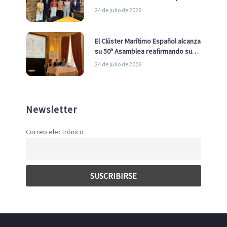
la Real Liga Naval avanzan alianzas
24 de julio de 2026
con el Ayuntamiento
El Clúster Marítimo Español alcanza
su 50ª Asamblea reafirmando su
liderazgo en la Economía Azul
24 de julio de 2026
Newsletter
Correo electrónico