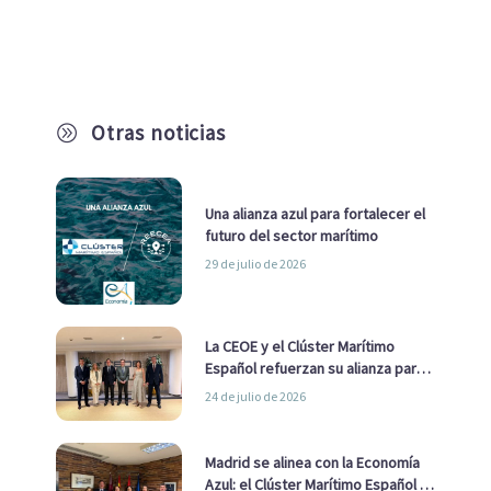
Otras noticias
A
Una alianza azul para fortalecer el
futuro del sector marítimo
29 de julio de 2026
La CEOE y el Clúster Marítimo
Español refuerzan su alianza para
impulsar una estrategia Nacional
24 de julio de 2026
de Economía Azul
Madrid se alinea con la Economía
Azul: el Clúster Marítimo Español y