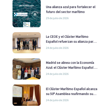
Una alianza azul para fortalecer el
futuro del sector marítimo
29 de julio de 2026
La CEOE y el Clúster Marítimo
Español refuerzan su alianza para
impulsar una estrategia Nacional
24 de julio de 2026
de Economía Azul
Madrid se alinea con la Economía
Azul: el Clúster Marítimo Español y
la Real Liga Naval avanzan alianzas
24 de julio de 2026
con el Ayuntamiento
El Clúster Marítimo Español alcanza
su 50ª Asamblea reafirmando su
liderazgo en la Economía Azul
24 de julio de 2026