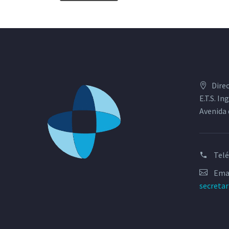
Dire
E.T.S. I
Avenida 
Tel
Emai
secreta