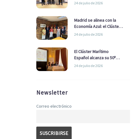
refuerzan su alianza para
24 de julio de 2026
impulsar una estrategia
Nacional de Economía Azul
Madrid se alinea con la
Economía Azul: el Clúster
Marítimo Español y la Real
24 de julio de 2026
Liga Naval avanzan
alianzas con el
Ayuntamiento
El Clúster Marítimo
Español alcanza su 50ª
Asamblea reafirmando su
24 de julio de 2026
liderazgo en la Economía
Azul
Newsletter
Correo electrónico