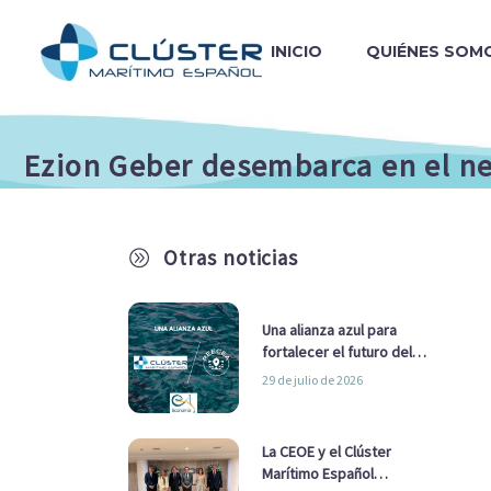
INICIO
QUIÉNES SOM
Ezion Geber desembarca en el ne
Otras noticias
A
Una alianza azul para
fortalecer el futuro del
sector marítimo
29 de julio de 2026
La CEOE y el Clúster
Marítimo Español