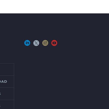
IDAD
S
S