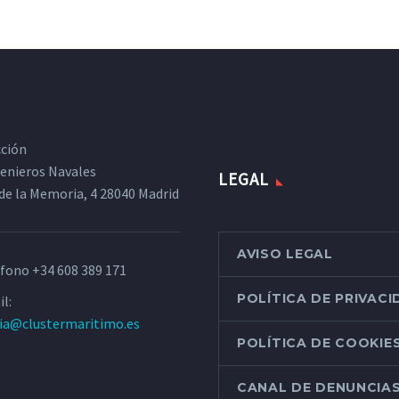
cción
ngenieros Navales
LEGAL
de la Memoria, 4 28040 Madrid
AVISO LEGAL
éfono
+34 608 389 171
POLÍTICA DE PRIVAC
l:
ria@clustermaritimo.es
POLÍTICA DE COOKIE
CANAL DE DENUNCIA