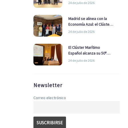
refuerzan su alianza para
24 de julio de 2026
impulsar una estrategia
Nacional de Economía Azul
Madrid se alinea con la
Economía Azul: el Clúster
Marítimo Español y la Real
24 de julio de 2026
Liga Naval avanzan
alianzas con el
Ayuntamiento
El Clúster Marítimo
Español alcanza su 50ª
Asamblea reafirmando su
24 de julio de 2026
liderazgo en la Economía
Azul
Newsletter
Correo electrónico