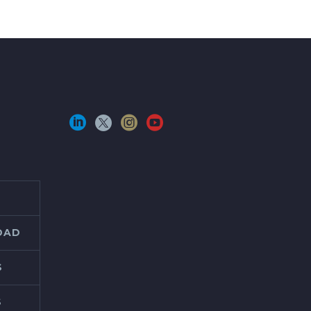
IDAD
S
S