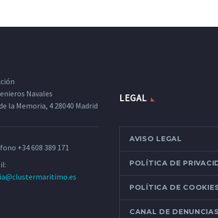
cción
ngenieros Navales
LEGAL
de la Memoria, 4 28040 Madrid
AVISO LEGAL
éfono
+34 608 389 171
POLÍTICA DE PRIVAC
l:
ria@clustermaritimo.es
POLÍTICA DE COOKIE
CANAL DE DENUNCIA