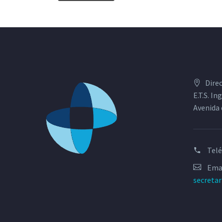
Dire
E.T.S. I
Avenida 
Tel
Emai
secreta