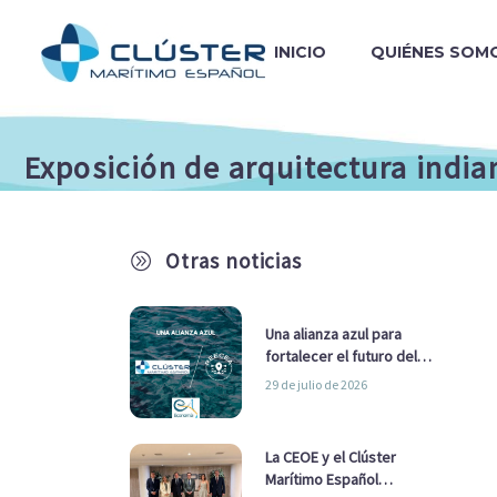
INICIO
QUIÉNES SOM
Exposición de arquitectura indi
Otras noticias
A
Una alianza azul para
fortalecer el futuro del
sector marítimo
29 de julio de 2026
La CEOE y el Clúster
Marítimo Español