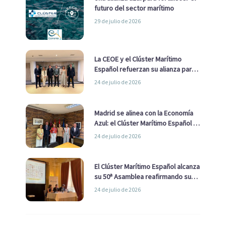
futuro del sector marítimo
29 de julio de 2026
La CEOE y el Clúster Marítimo
Español refuerzan su alianza para
impulsar una estrategia Nacional
24 de julio de 2026
de Economía Azul
Madrid se alinea con la Economía
Azul: el Clúster Marítimo Español y
la Real Liga Naval avanzan alianzas
24 de julio de 2026
con el Ayuntamiento
El Clúster Marítimo Español alcanza
su 50ª Asamblea reafirmando su
liderazgo en la Economía Azul
24 de julio de 2026