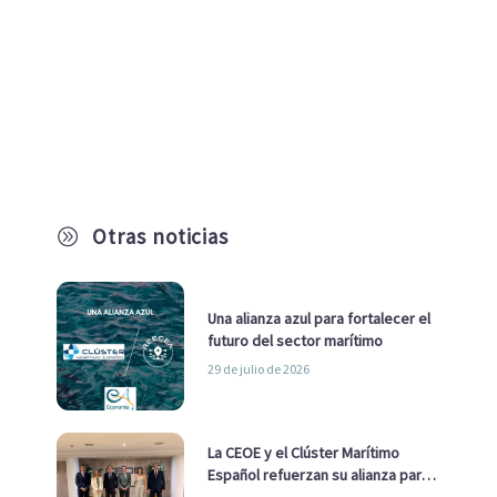
Otras noticias
A
Una alianza azul para fortalecer el
futuro del sector marítimo
29 de julio de 2026
La CEOE y el Clúster Marítimo
Español refuerzan su alianza para
impulsar una estrategia Nacional