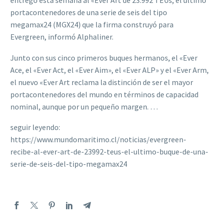
entregó esta semana al «Ever Art de 23.992 TEUs, el último
portacontenedores de una serie de seis del tipo
megamax24 (MGX24) que la firma construyó para
Evergreen, informó Alphaliner.
Junto con sus cinco primeros buques hermanos, el «Ever
Ace, el «Ever Act, el «Ever Aim», el «Ever ALP» y el «Ever Arm,
el nuevo «Ever Art reclama la distinción de ser el mayor
portacontenedores del mundo en términos de capacidad
nominal, aunque por un pequeño margen. …
seguir leyendo:
https://www.mundomaritimo.cl/noticias/evergreen-
recibe-al-ever-art-de-23992-teus-el-ultimo-buque-de-una-
serie-de-seis-del-tipo-megamax24