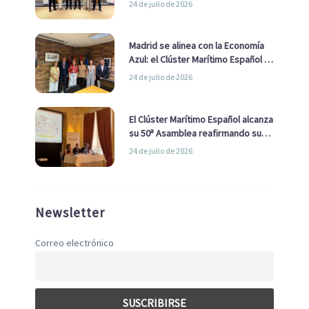
24 de julio de 2026
de Economía Azul
Madrid se alinea con la Economía
Azul: el Clúster Marítimo Español y
la Real Liga Naval avanzan alianzas
24 de julio de 2026
con el Ayuntamiento
El Clúster Marítimo Español alcanza
su 50ª Asamblea reafirmando su
liderazgo en la Economía Azul
24 de julio de 2026
Newsletter
Correo electrónico