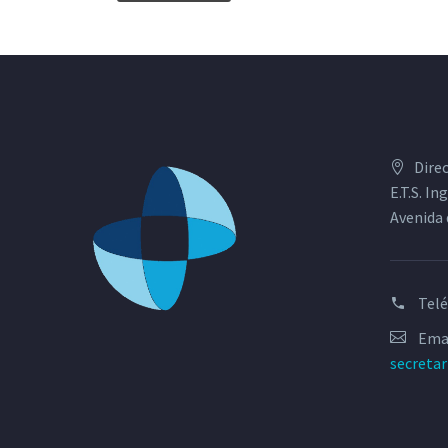
Dire
E.T.S. I
Avenida 
Tel
Emai
secreta