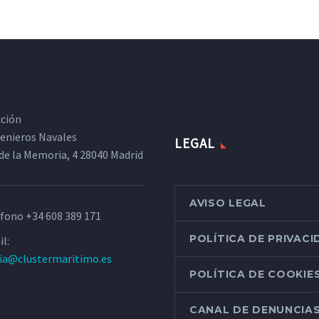
cción
ngenieros Navales
LEGAL
de la Memoria, 4 28040 Madrid
AVISO LEGAL
éfono
+34 608 389 171
POLÍTICA DE PRIVAC
l:
ria@clustermaritimo.es
POLÍTICA DE COOKIE
CANAL DE DENUNCIA