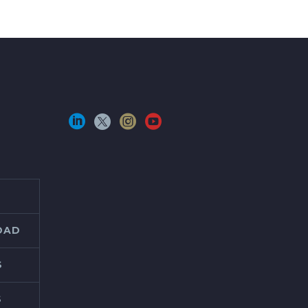
IDAD
S
S