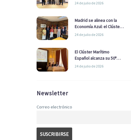
refuerzan su alianza para
24 de julio de 2026
impulsar una estrategia
Nacional de Economía Azul
Madrid se alinea con la
Economía Azul: el Clúster
Marítimo Español y la Real
24 de julio de 2026
Liga Naval avanzan
alianzas con el
Ayuntamiento
El Clúster Marítimo
Español alcanza su 50ª
Asamblea reafirmando su
24 de julio de 2026
liderazgo en la Economía
Azul
Newsletter
Correo electrónico