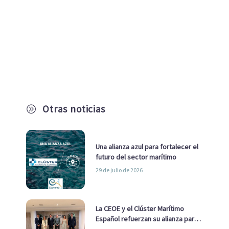
Otras noticias
A
Una alianza azul para fortalecer el
futuro del sector marítimo
29 de julio de 2026
La CEOE y el Clúster Marítimo
Español refuerzan su alianza para
impulsar una estrategia Nacional