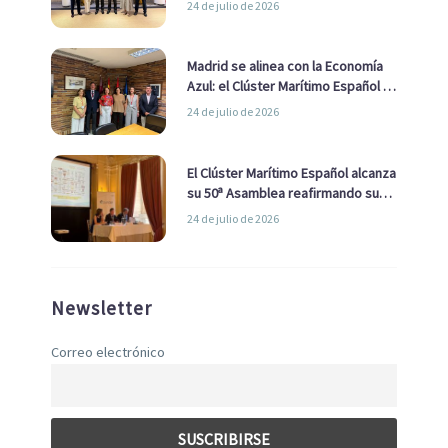
24 de julio de 2026
de Economía Azul
Madrid se alinea con la Economía
Azul: el Clúster Marítimo Español y
la Real Liga Naval avanzan alianzas
24 de julio de 2026
con el Ayuntamiento
El Clúster Marítimo Español alcanza
su 50ª Asamblea reafirmando su
liderazgo en la Economía Azul
24 de julio de 2026
Newsletter
Correo electrónico