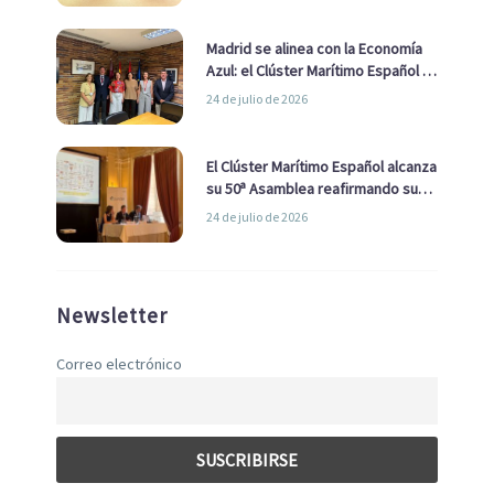
Madrid se alinea con la Economía
Azul: el Clúster Marítimo Español y
la Real Liga Naval avanzan alianzas
24 de julio de 2026
con el Ayuntamiento
El Clúster Marítimo Español alcanza
su 50ª Asamblea reafirmando su
liderazgo en la Economía Azul
24 de julio de 2026
Newsletter
Correo electrónico