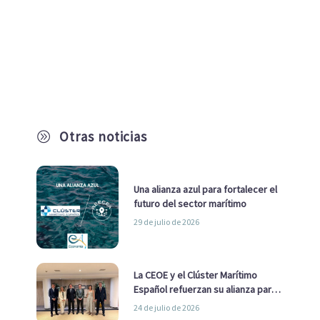
Otras noticias
A
Una alianza azul para fortalecer el
futuro del sector marítimo
29 de julio de 2026
La CEOE y el Clúster Marítimo
Español refuerzan su alianza para
impulsar una estrategia Nacional
24 de julio de 2026
de Economía Azul