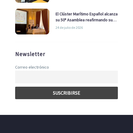
con el Ayuntamiento
El Clúster Marítimo Español alcanza
su 50ª Asamblea reafirmando su
liderazgo en la Economía Azul
24 de julio de 2026
Newsletter
Correo electrónico