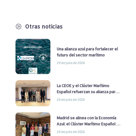
Otras noticias
A
Una alianza azul para fortalecer el
futuro del sector marítimo
29 de julio de 2026
La CEOE y el Clúster Marítimo
Español refuerzan su alianza para
impulsar una estrategia Nacional
24 de julio de 2026
de Economía Azul
Madrid se alinea con la Economía
Azul: el Clúster Marítimo Español y
la Real Liga Naval avanzan alianzas
24 de julio de 2026