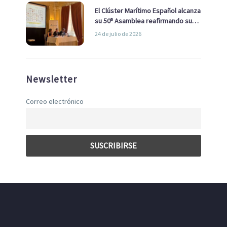
El Clúster Marítimo Español alcanza
su 50ª Asamblea reafirmando su
liderazgo en la Economía Azul
24 de julio de 2026
Newsletter
Correo electrónico