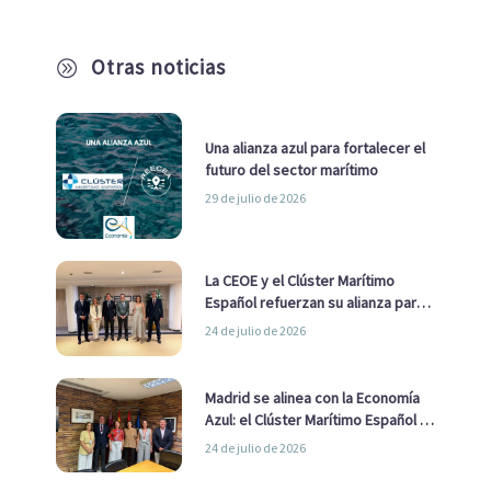
Otras noticias
A
Una alianza azul para fortalecer el
futuro del sector marítimo
29 de julio de 2026
La CEOE y el Clúster Marítimo
Español refuerzan su alianza para
impulsar una estrategia Nacional
24 de julio de 2026
de Economía Azul
Madrid se alinea con la Economía
Azul: el Clúster Marítimo Español y
la Real Liga Naval avanzan alianzas
24 de julio de 2026
con el Ayuntamiento