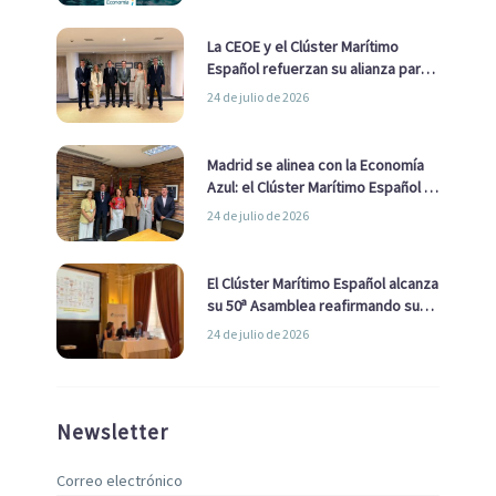
La CEOE y el Clúster Marítimo
Español refuerzan su alianza para
impulsar una estrategia Nacional
24 de julio de 2026
de Economía Azul
Madrid se alinea con la Economía
Azul: el Clúster Marítimo Español y
la Real Liga Naval avanzan alianzas
24 de julio de 2026
con el Ayuntamiento
El Clúster Marítimo Español alcanza
su 50ª Asamblea reafirmando su
liderazgo en la Economía Azul
24 de julio de 2026
Newsletter
Correo electrónico