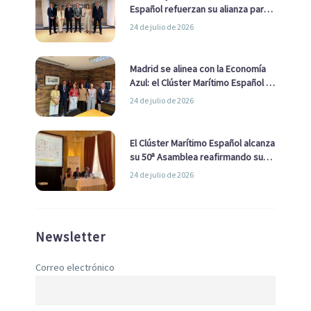
Español refuerzan su alianza para
impulsar una estrategia Nacional
24 de julio de 2026
de Economía Azul
Madrid se alinea con la Economía
Azul: el Clúster Marítimo Español y
la Real Liga Naval avanzan alianzas
24 de julio de 2026
con el Ayuntamiento
El Clúster Marítimo Español alcanza
su 50ª Asamblea reafirmando su
liderazgo en la Economía Azul
24 de julio de 2026
Newsletter
Correo electrónico