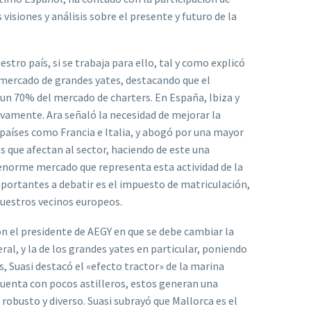
isiones y análisis sobre el presente y futuro de la
stro país, si se trabaja para ello, tal y como explicó
l mercado de grandes yates, destacando que el
 un 70% del mercado de charters. En España, Ibiza y
vamente. Ara señaló la necesidad de mejorar la
países como Francia e Italia, y abogó por una mayor
s que afectan al sector, haciendo de este una
 enorme mercado que representa esta actividad de la
portantes a debatir es el impuesto de matriculación,
nuestros vecinos europeos.
on el presidente de AEGY en que se debe cambiar la
ral, y la de los grandes yates en particular, poniendo
, Suasi destacó el «efecto tractor» de la marina
a cuenta con pocos astilleros, estos generan una
obusto y diverso. Suasi subrayó que Mallorca es el