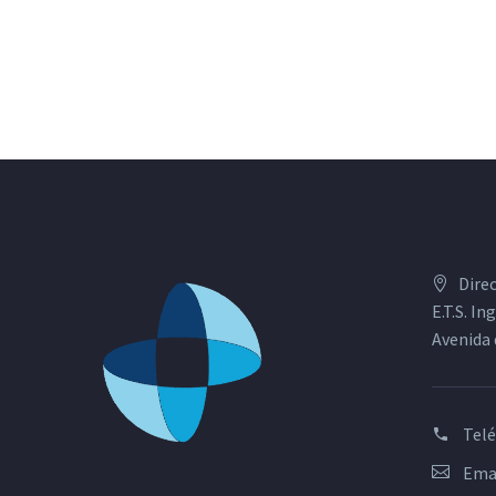
Dire
E.T.S. I
Avenida 
Tel
Emai