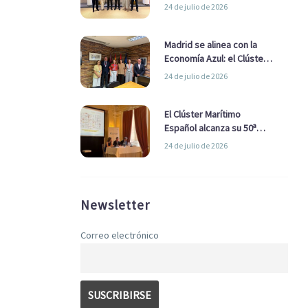
refuerzan su alianza para
24 de julio de 2026
impulsar una estrategia
Nacional de Economía Azul
Madrid se alinea con la
Economía Azul: el Clúster
Marítimo Español y la Real
24 de julio de 2026
Liga Naval avanzan
alianzas con el
Ayuntamiento
El Clúster Marítimo
Español alcanza su 50ª
Asamblea reafirmando su
24 de julio de 2026
liderazgo en la Economía
Azul
Newsletter
Correo electrónico