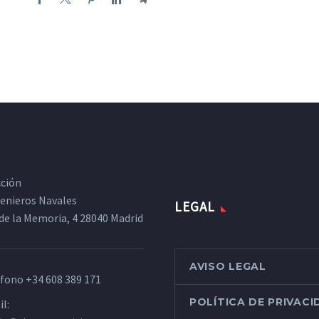
cción
ngenieros Navales
LEGAL
de la Memoria, 4 28040 Madrid
AVISO LEGAL
éfono
+34 608 389 171
POLÍTICA DE PRIVAC
l: