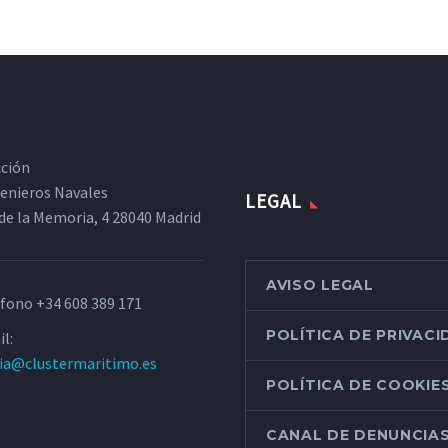
cción
ngenieros Navales
LEGAL
de la Memoria, 4 28040 Madrid
AVISO LEGAL
éfono
+34 608 389 171
POLÍTICA DE PRIVAC
l:
ria@clustermaritimo.es
POLÍTICA DE COOKIE
CANAL DE DENUNCIA