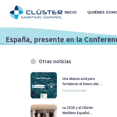
INICIO
QUIÉNES SOM
España, presente en la Conferen
Otras noticias
A
Una alianza azul para
fortalecer el futuro del
sector marítimo
29 de julio de 2026
La CEOE y el Clúster
Marítimo Español