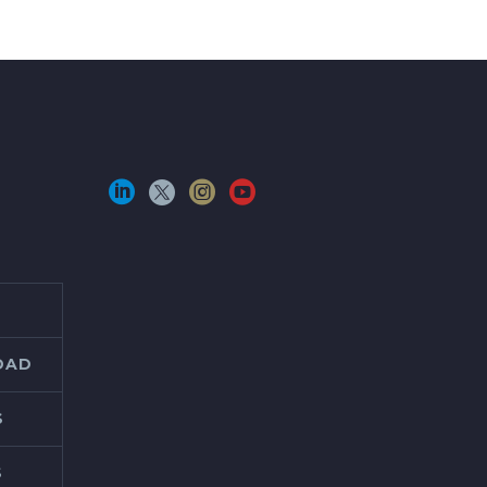
IDAD
S
S