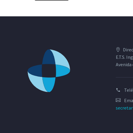
Dire
E.T.S. I
Avenida 
Tel
Emai
secreta