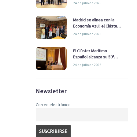
refuerzan su alianza para
24 de julio de 2026
impulsar una estrategia
Nacional de Economía Azul
Madrid se alinea con la
Economía Azul: el Clúster
Marítimo Español y la Real
24 de julio de 2026
Liga Naval avanzan
alianzas con el
Ayuntamiento
El Clúster Marítimo
Español alcanza su 50ª
Asamblea reafirmando su
24 de julio de 2026
liderazgo en la Economía
Azul
Newsletter
Correo electrónico