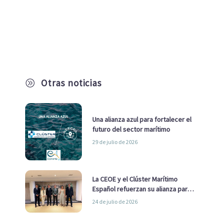
Otras noticias
A
Una alianza azul para fortalecer el
futuro del sector marítimo
29 de julio de 2026
La CEOE y el Clúster Marítimo
Español refuerzan su alianza para
impulsar una estrategia Nacional
24 de julio de 2026
de Economía Azul