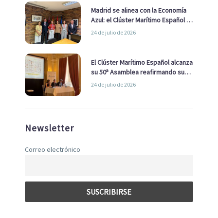
Madrid se alinea con la Economía
Azul: el Clúster Marítimo Español y
la Real Liga Naval avanzan alianzas
24 de julio de 2026
con el Ayuntamiento
El Clúster Marítimo Español alcanza
su 50ª Asamblea reafirmando su
liderazgo en la Economía Azul
24 de julio de 2026
Newsletter
Correo electrónico