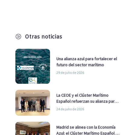
Otras noticias
A
Una alianza azul para fortalecer el
futuro del sector marítimo
29 de julio de 2026
La CEOE y el Clúster Marítimo
Español refuerzan su alianza para
impulsar una estrategia Nacional
24 de julio de 2026
de Economía Azul
Madrid se alinea con la Economía
Azul: el Clúster Marítimo Español y