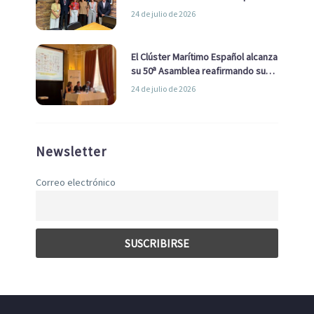
la Real Liga Naval avanzan alianzas
24 de julio de 2026
con el Ayuntamiento
El Clúster Marítimo Español alcanza
su 50ª Asamblea reafirmando su
liderazgo en la Economía Azul
24 de julio de 2026
Newsletter
Correo electrónico