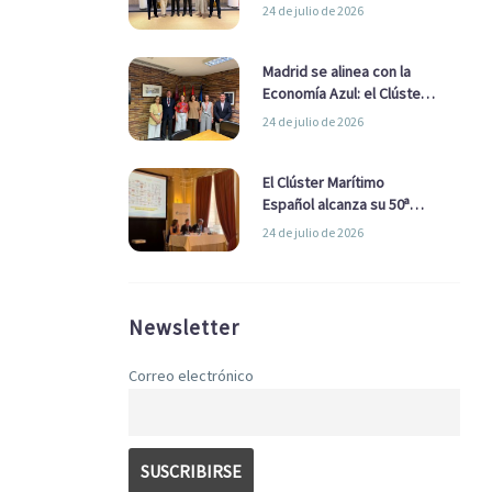
refuerzan su alianza para
24 de julio de 2026
impulsar una estrategia
Nacional de Economía Azul
Madrid se alinea con la
Economía Azul: el Clúster
Marítimo Español y la Real
24 de julio de 2026
Liga Naval avanzan
alianzas con el
Ayuntamiento
El Clúster Marítimo
Español alcanza su 50ª
Asamblea reafirmando su
24 de julio de 2026
liderazgo en la Economía
Azul
Newsletter
Correo electrónico