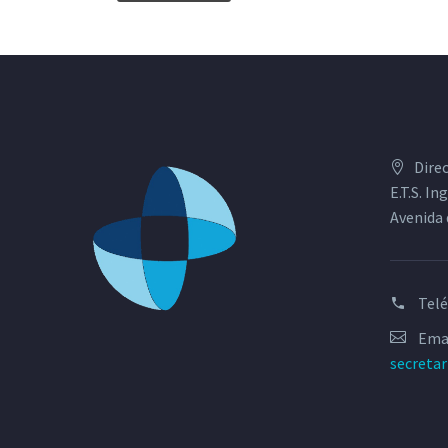
Dire
E.T.S. I
Avenida 
Tel
Emai
secreta