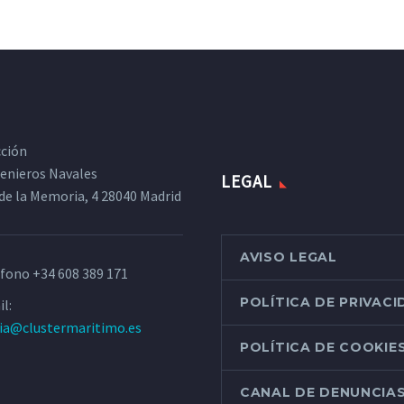
cción
ngenieros Navales
LEGAL
de la Memoria, 4 28040 Madrid
AVISO LEGAL
éfono
+34 608 389 171
POLÍTICA DE PRIVAC
l:
ria@clustermaritimo.es
POLÍTICA DE COOKIE
CANAL DE DENUNCIA