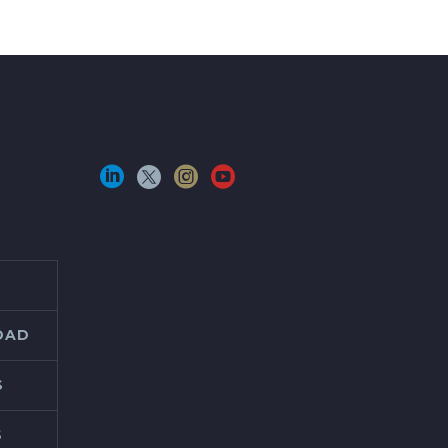
IDAD
S
S