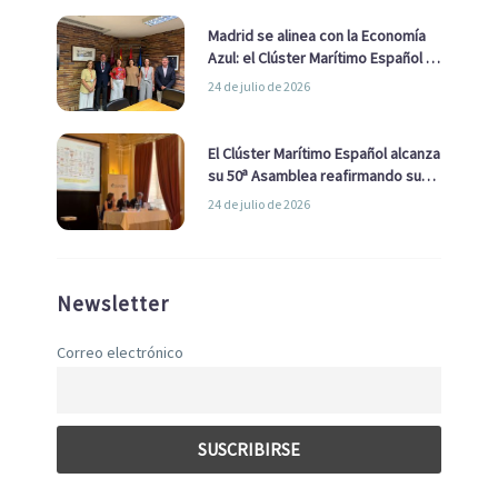
Madrid se alinea con la Economía
Azul: el Clúster Marítimo Español y
la Real Liga Naval avanzan alianzas
24 de julio de 2026
con el Ayuntamiento
El Clúster Marítimo Español alcanza
su 50ª Asamblea reafirmando su
liderazgo en la Economía Azul
24 de julio de 2026
Newsletter
Correo electrónico