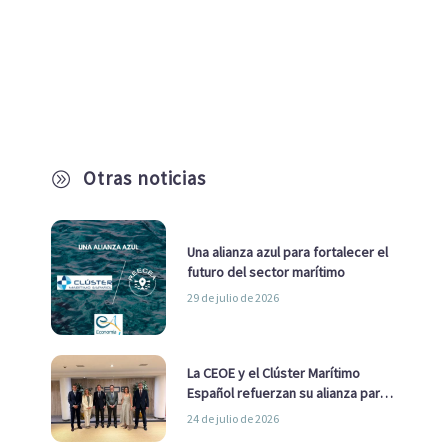
Otras noticias
A
Una alianza azul para fortalecer el
futuro del sector marítimo
29 de julio de 2026
La CEOE y el Clúster Marítimo
Español refuerzan su alianza para
impulsar una estrategia Nacional
24 de julio de 2026
de Economía Azul