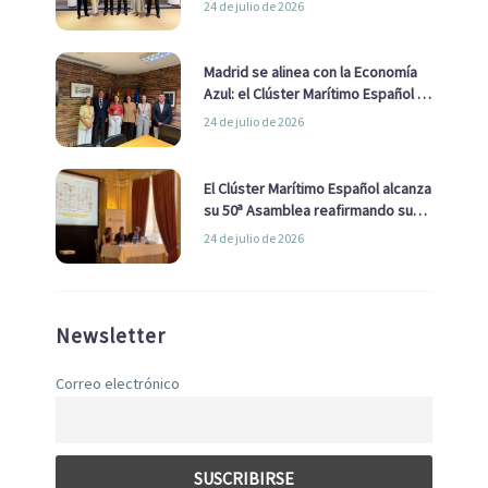
24 de julio de 2026
de Economía Azul
Madrid se alinea con la Economía
Azul: el Clúster Marítimo Español y
la Real Liga Naval avanzan alianzas
24 de julio de 2026
con el Ayuntamiento
El Clúster Marítimo Español alcanza
su 50ª Asamblea reafirmando su
liderazgo en la Economía Azul
24 de julio de 2026
Newsletter
Correo electrónico