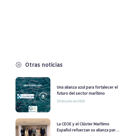
Otras noticias
A
Una alianza azul para fortalecer el
futuro del sector marítimo
29 de julio de 2026
La CEOE y el Clúster Marítimo
Español refuerzan su alianza para
impulsar una estrategia Nacional