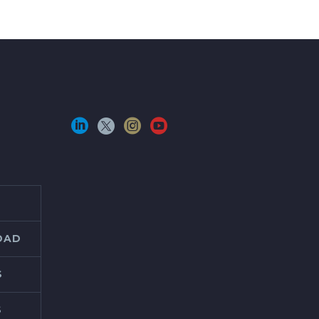
IDAD
S
S