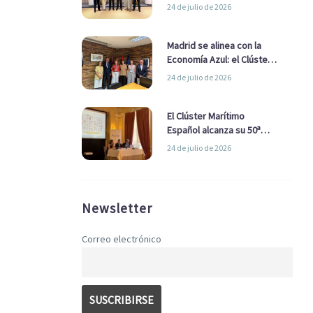
refuerzan su alianza para
24 de julio de 2026
impulsar una estrategia
Nacional de Economía Azul
Madrid se alinea con la
Economía Azul: el Clúster
Marítimo Español y la Real
24 de julio de 2026
Liga Naval avanzan
alianzas con el
Ayuntamiento
El Clúster Marítimo
Español alcanza su 50ª
Asamblea reafirmando su
24 de julio de 2026
liderazgo en la Economía
Azul
Newsletter
Correo electrónico