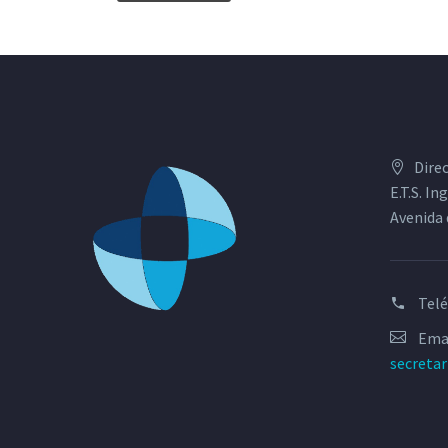
Dire
E.T.S. I
Avenida 
Tel
Emai
secreta