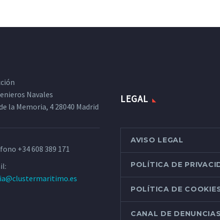
cción
ngenieros Navales
LEGAL
de la Memoria, 4 28040 Madrid
AVISO LEGAL
éfono
+34 608 389 171
POLÍTICA DE PRIVAC
l:
ria@clustermaritimo.es
POLÍTICA DE COOKIE
CANAL DE DENUNCIA