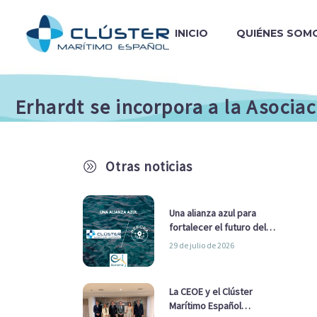
INICIO
QUIÉNES SOM
Erhardt se incorpora a la Asocia
Otras noticias
A
Una alianza azul para
fortalecer el futuro del
sector marítimo
29 de julio de 2026
La CEOE y el Clúster
Marítimo Español