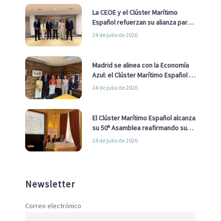
La CEOE y el Clúster Marítimo
Español refuerzan su alianza para
impulsar una estrategia Nacional
24 de julio de 2026
de Economía Azul
Madrid se alinea con la Economía
Azul: el Clúster Marítimo Español y
la Real Liga Naval avanzan alianzas
24 de julio de 2026
con el Ayuntamiento
El Clúster Marítimo Español alcanza
su 50ª Asamblea reafirmando su
liderazgo en la Economía Azul
24 de julio de 2026
Newsletter
Correo electrónico