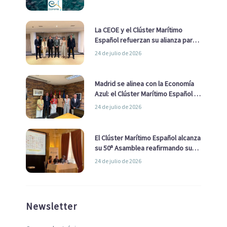
La CEOE y el Clúster Marítimo
Español refuerzan su alianza para
impulsar una estrategia Nacional
24 de julio de 2026
de Economía Azul
Madrid se alinea con la Economía
Azul: el Clúster Marítimo Español y
la Real Liga Naval avanzan alianzas
24 de julio de 2026
con el Ayuntamiento
El Clúster Marítimo Español alcanza
su 50ª Asamblea reafirmando su
liderazgo en la Economía Azul
24 de julio de 2026
Newsletter