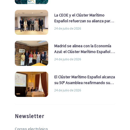
La CEOE y el Clúster Marítimo
Español refuerzan su alianza para
impulsar una estrategia Nacional
24 de julio de 2026
de Economía Azul
Madrid se alinea con la Economía
Azul: el Clúster Marítimo Español y
la Real Liga Naval avanzan alianzas
24 de julio de 2026
con el Ayuntamiento
El Clúster Marítimo Español alcanza
su 50ª Asamblea reafirmando su
liderazgo en la Economía Azul
24 de julio de 2026
Newsletter
Correo electrónico