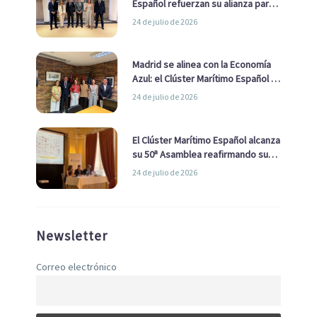
Español refuerzan su alianza para
impulsar una estrategia Nacional
24 de julio de 2026
de Economía Azul
Madrid se alinea con la Economía
Azul: el Clúster Marítimo Español y
la Real Liga Naval avanzan alianzas
24 de julio de 2026
con el Ayuntamiento
El Clúster Marítimo Español alcanza
su 50ª Asamblea reafirmando su
liderazgo en la Economía Azul
24 de julio de 2026
Newsletter
Correo electrónico