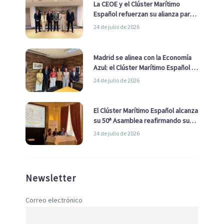
La CEOE y el Clúster Marítimo
Español refuerzan su alianza para
impulsar una estrategia Nacional
24 de julio de 2026
de Economía Azul
Madrid se alinea con la Economía
Azul: el Clúster Marítimo Español y
la Real Liga Naval avanzan alianzas
24 de julio de 2026
con el Ayuntamiento
El Clúster Marítimo Español alcanza
su 50ª Asamblea reafirmando su
liderazgo en la Economía Azul
24 de julio de 2026
Newsletter
Correo electrónico