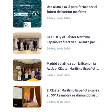
Una alianza azul para fortalecer el
futuro del sector marítimo
29 de julio de 2026
La CEOE y el Clúster Marítimo
Español refuerzan su alianza para
impulsar una estrategia Nacional
24 de julio de 2026
de Economía Azul
Madrid se alinea con la Economía
Azul: el Clúster Marítimo Español y
la Real Liga Naval avanzan alianzas
24 de julio de 2026
con el Ayuntamiento
El Clúster Marítimo Español alcanza
su 50ª Asamblea reafirmando su
liderazgo en la Economía Azul
24 de julio de 2026