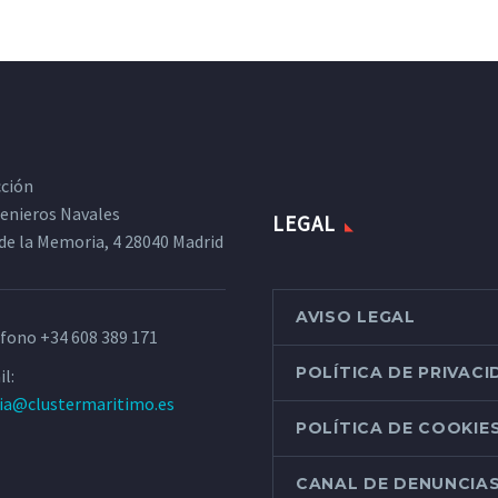
cción
ngenieros Navales
LEGAL
de la Memoria, 4 28040 Madrid
AVISO LEGAL
éfono
+34 608 389 171
POLÍTICA DE PRIVAC
l:
ria@clustermaritimo.es
POLÍTICA DE COOKIE
CANAL DE DENUNCIA