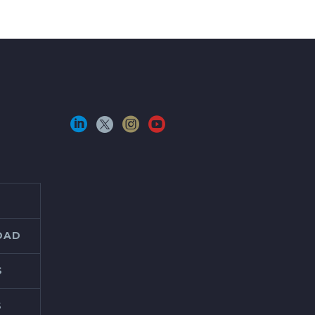
IDAD
S
S