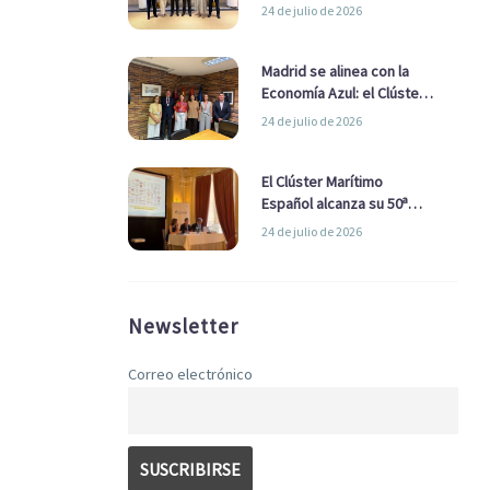
refuerzan su alianza para
24 de julio de 2026
impulsar una estrategia
Nacional de Economía Azul
Madrid se alinea con la
Economía Azul: el Clúster
Marítimo Español y la Real
24 de julio de 2026
Liga Naval avanzan
alianzas con el
Ayuntamiento
El Clúster Marítimo
Español alcanza su 50ª
Asamblea reafirmando su
24 de julio de 2026
liderazgo en la Economía
Azul
Newsletter
Correo electrónico