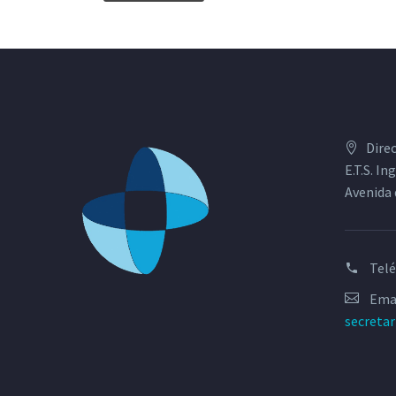
Dire
E.T.S. I
Avenida 
Tel
Emai
secreta