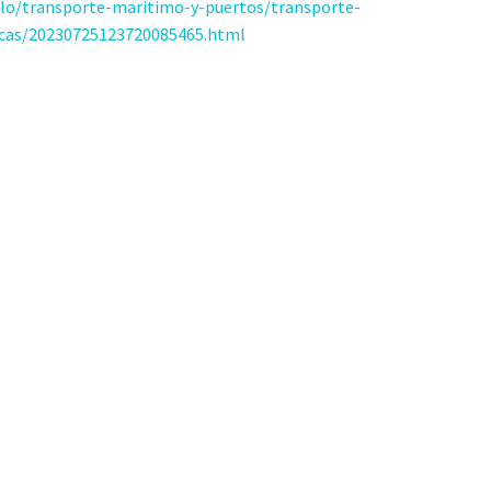
ulo/transporte-maritimo-y-puertos/transporte-
icas/20230725123720085465.html