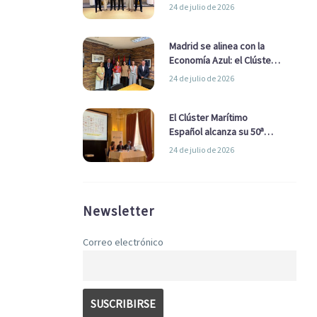
refuerzan su alianza para
24 de julio de 2026
impulsar una estrategia
Nacional de Economía Azul
Madrid se alinea con la
Economía Azul: el Clúster
Marítimo Español y la Real
24 de julio de 2026
Liga Naval avanzan
alianzas con el
Ayuntamiento
El Clúster Marítimo
Español alcanza su 50ª
Asamblea reafirmando su
24 de julio de 2026
liderazgo en la Economía
Azul
Newsletter
Correo electrónico