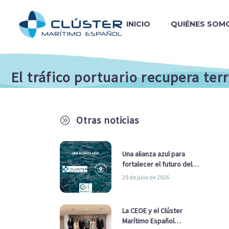
INICIO
QUIÉNES SOM
El tráfico portuario recupera te
Otras noticias
A
Una alianza azul para
fortalecer el futuro del
sector marítimo
29 de julio de 2026
La CEOE y el Clúster
Marítimo Español