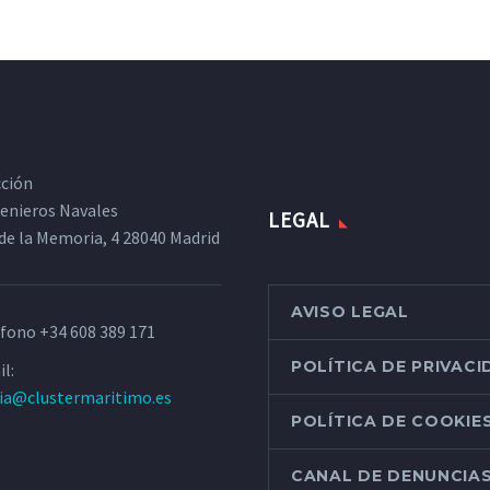
cción
ngenieros Navales
LEGAL
de la Memoria, 4 28040 Madrid
AVISO LEGAL
éfono
+34 608 389 171
POLÍTICA DE PRIVAC
l:
ria@clustermaritimo.es
POLÍTICA DE COOKIE
CANAL DE DENUNCIA