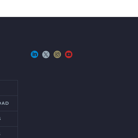
IDAD
S
S