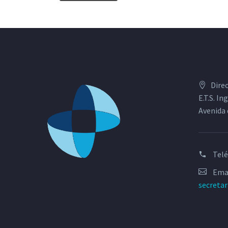
Dire
E.T.S. I
Avenida 
Tel
Emai
secreta