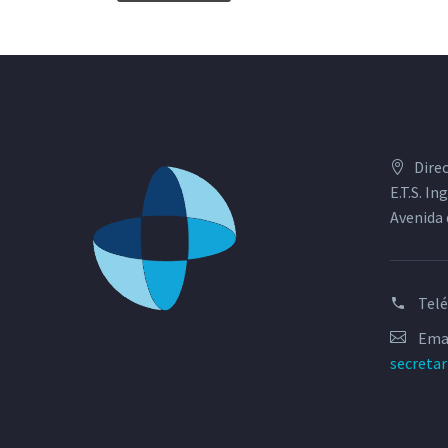
Dire
E.T.S. I
Avenida 
Tel
Emai
secreta