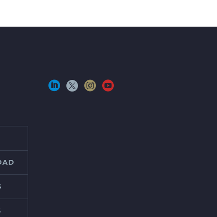
IDAD
S
S