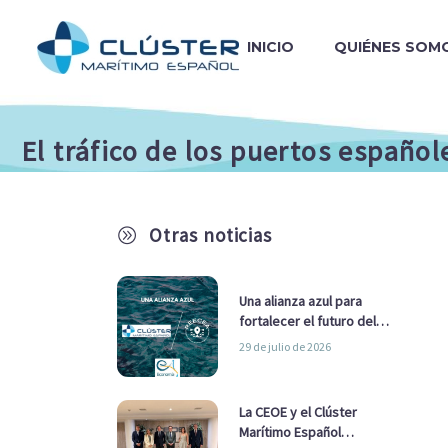
INICIO
QUIÉNES SOM
El tráfico de los puertos españo
Otras noticias
A
Una alianza azul para
fortalecer el futuro del
sector marítimo
29 de julio de 2026
La CEOE y el Clúster
Marítimo Español