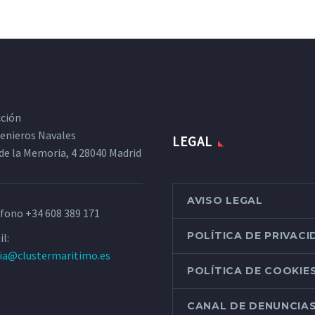
cción
ngenieros Navales
LEGAL
de la Memoria, 4 28040 Madrid
AVISO LEGAL
éfono
+34 608 389 171
POLÍTICA DE PRIVAC
l:
ria@clustermaritimo.es
POLÍTICA DE COOKIE
CANAL DE DENUNCIA