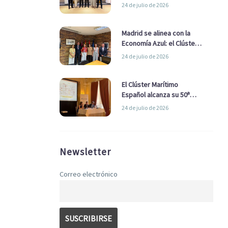
refuerzan su alianza para
24 de julio de 2026
impulsar una estrategia
Nacional de Economía Azul
Madrid se alinea con la
Economía Azul: el Clúster
Marítimo Español y la Real
24 de julio de 2026
Liga Naval avanzan
alianzas con el
Ayuntamiento
El Clúster Marítimo
Español alcanza su 50ª
Asamblea reafirmando su
24 de julio de 2026
liderazgo en la Economía
Azul
Newsletter
Correo electrónico