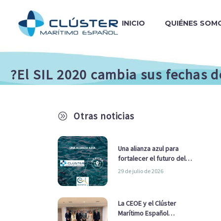
INICIO
QUIÉNES SOM
?El SIL 2020 cambia sus fechas d
Otras noticias
A
Una alianza azul para
fortalecer el futuro del
sector marítimo
29 de julio de 2026
La CEOE y el Clúster
Marítimo Español