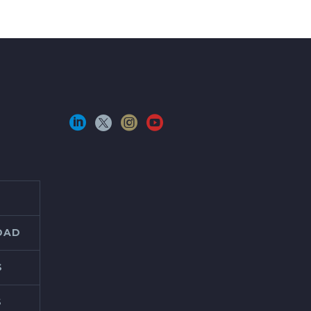
IDAD
S
S