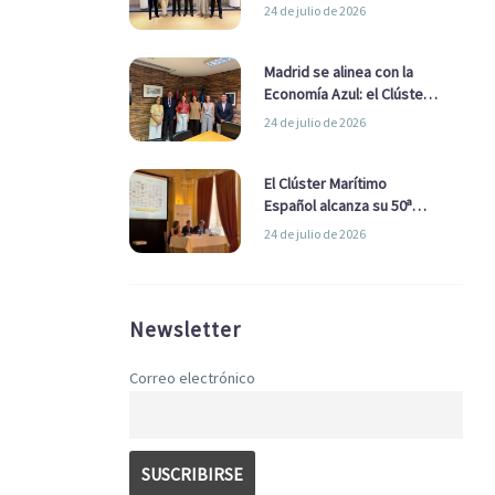
refuerzan su alianza para
24 de julio de 2026
impulsar una estrategia
Nacional de Economía Azul
Madrid se alinea con la
Economía Azul: el Clúster
Marítimo Español y la Real
24 de julio de 2026
Liga Naval avanzan
alianzas con el
Ayuntamiento
El Clúster Marítimo
Español alcanza su 50ª
Asamblea reafirmando su
24 de julio de 2026
liderazgo en la Economía
Azul
Newsletter
Correo electrónico