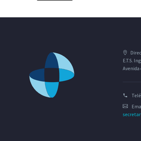
Dire
E.T.S. I
Avenida 
Tel
Emai
secreta