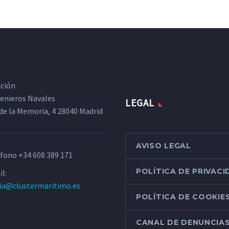
cción
ngenieros Navales
LEGAL
de la Memoria, 4 28040 Madrid
AVISO LEGAL
éfono
+34 608 389 171
POLÍTICA DE PRIVAC
l:
ria@clustermaritimo.es
POLÍTICA DE COOKIE
CANAL DE DENUNCIA