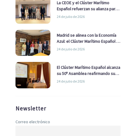
La CEOE y el Clúster Marítimo
Español refuerzan su alianza para
impulsar una estrategia Nacional
24 de julio de 2026
de Economía Azul
Madrid se alinea con la Economía
Azul: el Clúster Marítimo Español y
la Real Liga Naval avanzan alianzas
24 de julio de 2026
con el Ayuntamiento
El Clúster Marítimo Español alcanza
su 50ª Asamblea reafirmando su
liderazgo en la Economía Azul
24 de julio de 2026
Newsletter
Correo electrónico