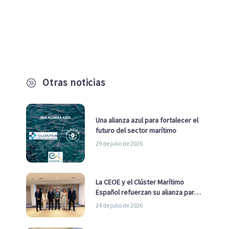
Otras noticias
A
Una alianza azul para fortalecer el
futuro del sector marítimo
29 de julio de 2026
La CEOE y el Clúster Marítimo
Español refuerzan su alianza para
impulsar una estrategia Nacional
24 de julio de 2026
de Economía Azul