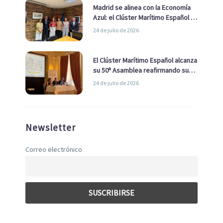
Madrid se alinea con la Economía
Azul: el Clúster Marítimo Español y
la Real Liga Naval avanzan alianzas
24 de julio de 2026
con el Ayuntamiento
El Clúster Marítimo Español alcanza
su 50ª Asamblea reafirmando su
liderazgo en la Economía Azul
24 de julio de 2026
Newsletter
Correo electrónico